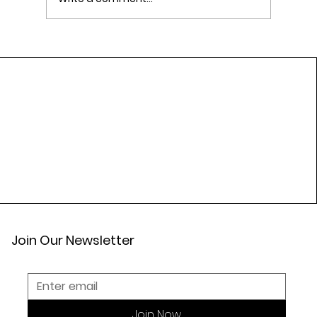
Daily Lifestyle Habits That Support
Cardiovascular Wellness
Join Our Newsletter
Join Now